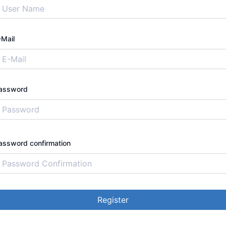
-Mail
assword
assword confirmation
Register