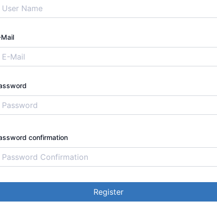
-Mail
assword
assword confirmation
Register