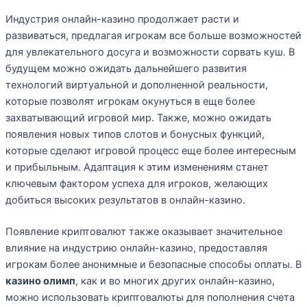
Индустрия онлайн-казино продолжает расти и
развиваться, предлагая игрокам все больше возможностей
для увлекательного досуга и возможности сорвать куш. В
будущем можно ожидать дальнейшего развития
технологий виртуальной и дополненной реальности,
которые позволят игрокам окунуться в еще более
захватывающий игровой мир. Также, можно ожидать
появления новых типов слотов и бонусных функций,
которые сделают игровой процесс еще более интересным
и прибыльным. Адаптация к этим изменениям станет
ключевым фактором успеха для игроков, желающих
добиться высоких результатов в онлайн-казино.
Появление криптовалют также оказывает значительное
влияние на индустрию онлайн-казино, предоставляя
игрокам более анонимные и безопасные способы оплаты. В
казино олимп
, как и во многих других онлайн-казино,
можно использовать криптовалюты для пополнения счета