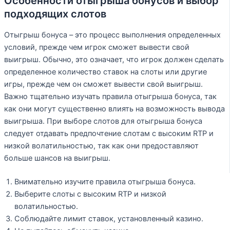
Особенности отыгрыша бонусов и выбор
подходящих слотов
Отыгрыш бонуса – это процесс выполнения определенных
условий, прежде чем игрок сможет вывести свой
выигрыш. Обычно, это означает, что игрок должен сделать
определенное количество ставок на слоты или другие
игры, прежде чем он сможет вывести свой выигрыш.
Важно тщательно изучать правила отыгрыша бонуса, так
как они могут существенно влиять на возможность вывода
выигрыша. При выборе слотов для отыгрыша бонуса
следует отдавать предпочтение слотам с высоким RTP и
низкой волатильностью, так как они предоставляют
больше шансов на выигрыш.
Внимательно изучите правила отыгрыша бонуса.
Выберите слоты с высоким RTP и низкой
волатильностью.
Соблюдайте лимит ставок, установленный казино.