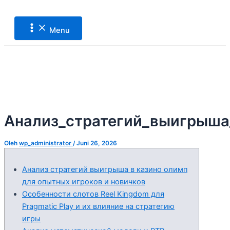
Main
Lewati
Post
Menu
ke
navigation
konten
Menu
Анализ_стратегий_выигрыша
Oleh
wp_administrator
/
Juni 26, 2026
Анализ стратегий выигрыша в казино олимп
для опытных игроков и новичков
Особенности слотов Reel Kingdom для
Pragmatic Play и их влияние на стратегию
игры