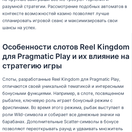
разумной стратегии. Рассмотрение подобных автоматов в
контексте возможностей казино позволяет лучше
спланировать игровой сеанс и максимизировать свои
шансы на успех.
Особенности слотов Reel Kingdom
для Pragmatic Play и их влияние на
стратегию игры
Слоты, разработанные Reel Kingdom для Pragmatic Play,
отличаются своей уникальной тематикой и интересными
бонусными функциями. Например, в слоте, посвященном
рыбалке, ключевую роль играет бонусный режим с
фриспинами. Во время этого режима, рыбак выступает в
роли Wild-символа и собирает все денежные значки на
барабанах. Дополнительные Scatter-символы в бонусе
позволяют переоткрывать раунд и удваивать множитель