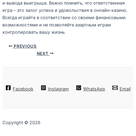
и вывода выигрыша. Важно помнить, что ответственная
игра – это залог успеха и удовольствия в онлайн-казино.
Всегда играйте в соответствии со своими финансовыми
возможностями и не позволяйте азартным играм
контролировать вашу жизнь.
PREVIOUS
NEXT
Facebook
Instagram
WhatsApp
Email
Copyright © 2026