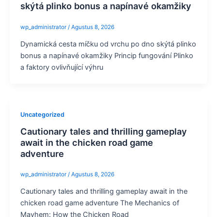
skýtá plinko bonus a napínavé okamžiky
wp_administrator
/
Agustus 8, 2026
Dynamická cesta míčku od vrchu po dno skýtá plinko
bonus a napínavé okamžiky Princip fungování Plinko
a faktory ovlivňující výhru
Uncategorized
Cautionary tales and thrilling gameplay
await in the chicken road game
adventure
wp_administrator
/
Agustus 8, 2026
Cautionary tales and thrilling gameplay await in the
chicken road game adventure The Mechanics of
Mayhem: How the Chicken Road