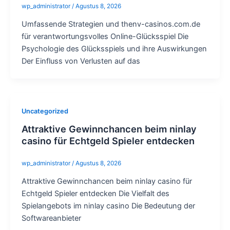
wp_administrator
/
Agustus 8, 2026
Umfassende Strategien und thenv-casinos.com.de
für verantwortungsvolles Online-Glücksspiel Die
Psychologie des Glücksspiels und ihre Auswirkungen
Der Einfluss von Verlusten auf das
Uncategorized
Attraktive Gewinnchancen beim ninlay
casino für Echtgeld Spieler entdecken
wp_administrator
/
Agustus 8, 2026
Attraktive Gewinnchancen beim ninlay casino für
Echtgeld Spieler entdecken Die Vielfalt des
Spielangebots im ninlay casino Die Bedeutung der
Softwareanbieter