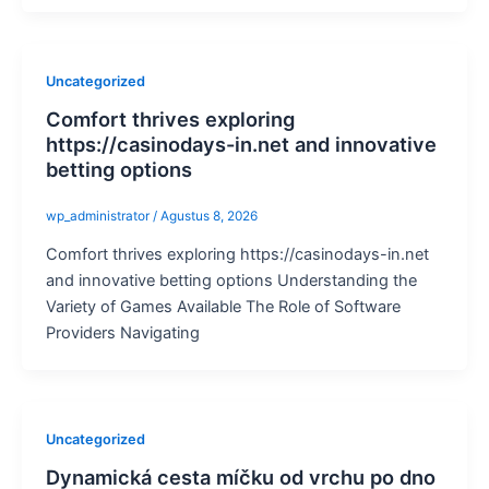
Uncategorized
Comfort thrives exploring
https://casinodays-in.net and innovative
betting options
wp_administrator
/
Agustus 8, 2026
Comfort thrives exploring https://casinodays-in.net
and innovative betting options Understanding the
Variety of Games Available The Role of Software
Providers Navigating
Uncategorized
Dynamická cesta míčku od vrchu po dno