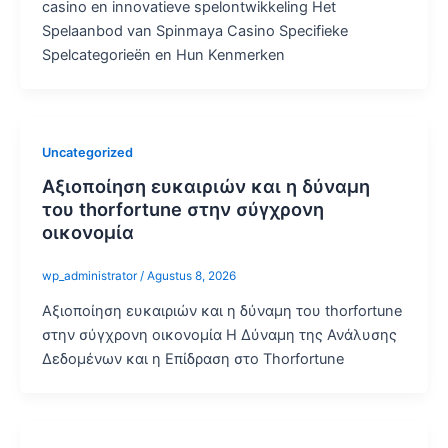
casino en innovatieve spelontwikkeling Het
Spelaanbod van Spinmaya Casino Specifieke
Spelcategorieën en Hun Kenmerken
Uncategorized
Αξιοποίηση ευκαιριών και η δύναμη
του thorfortune στην σύγχρονη
οικονομία
wp_administrator
/
Agustus 8, 2026
Αξιοποίηση ευκαιριών και η δύναμη του thorfortune
στην σύγχρονη οικονομία Η Δύναμη της Ανάλυσης
Δεδομένων και η Επίδραση στο Thorfortune