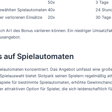
50x
3 Tage
ewählten Spielautomaten
40x
24 Stun
er verlorenen Einsätze
20x
30 Tage
ach Art des Bonus variieren können. Ein niedriger Umsatzfa
nusangebot.
s auf Spielautomaten
f Spielautomaten konzentriert. Das Angebot umfasst eine g
ielauswahl bietet Slotpark seinen Spielern regelmäßig att
eispiele für bestimmte Spielautomaten, erhöhte Gewinnchan
attraktiven Option für Spieler, die sich leidenschaftlich fü