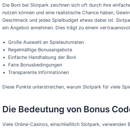
Die Boni bei Slotpark zeichnen sich oft durch ihre einfa
nutzen können und eine realistische Chance haben, Gewinne
Geschmack und jedes Spielbudget etwas dabei ist. Slotpar
ein Angebot annehmen. Dies trägt zu einem vertrauensvoll
Große Auswahl an Spielautomaten
Regelmäßige Bonusangebote
Einfache Handhabung der Boni
Faire Bonusbedingungen
Transparente Informationen
Diese Punkte unterstreichen, warum Slotpark für viele Sp
Die Bedeutung von Bonus Cod
Viele Online-Casinos, einschließlich Slotpark, verwenden