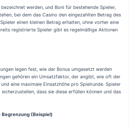
us bezeichnet werden, und Boni für bestehende Spieler,
tehen, bei dem das Casino den eingezahlten Betrag des
pieler einen kleinen Betrag erhalten, ohne vorher eine
reits registrierte Spieler gibt es regelmäßige Aktionen
gungen legen fest, wie der Bonus umgesetzt werden
gen gehören ein Umsatzfaktor, der angibt, wie oft der
und eine maximale Einsatzhöhe pro Spielrunde. Spieler
icherzustellen, dass sie diese erfüllen können und das
e Begrenzung (Beispiel)