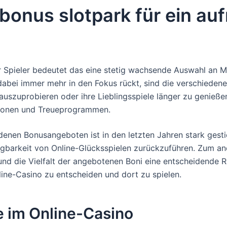
bonus slotpark für ein au
ür Spieler bedeutet das eine stetig wachsende Auswahl an M
r dabei immer mehr in den Fokus rückt, sind die verschied
 auszuprobieren oder ihre Lieblingsspiele länger zu genießen
ktionen und Treueprogrammen.
denen Bonusangeboten ist in den letzten Jahren stark gest
ügbarkeit von Online-Glücksspielen zurückzuführen. Zum an
nd die Vielfalt der angebotenen Boni eine entscheidende Rol
ine-Casino zu entscheiden und dort zu spielen.
e im Online-Casino