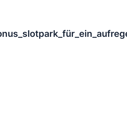
nus_slotpark_für_ein_aufreg