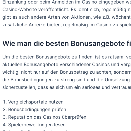
Einzahlung oder beim Anmelden im Casino eingegeben wer
Casino-Website veröffentlicht. Es lohnt sich, regelmäßi
gibt es auch andere Arten von Aktionen, wie z.B. wöchent
zusätzliche Anreize bieten, regelmäßig im Casino zu spiel
Wie man die besten Bonusangebote f
Um die besten Bonusangebote zu finden, ist es ratsam, ve
aktuellen Bonusangebote verschiedener Casinos und vergle
wichtig, nicht nur auf den Bonusbetrag zu achten, sonder
die Bonusbedingungen zu streng sind und die Umsetzung un
sicherzustellen, dass es sich um ein seriöses und vertrau
Vergleichsportale nutzen
Bonusbedingungen prüfen
Reputation des Casinos überprüfen
Spielerbewertungen lesen