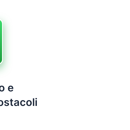
o e
ostacoli