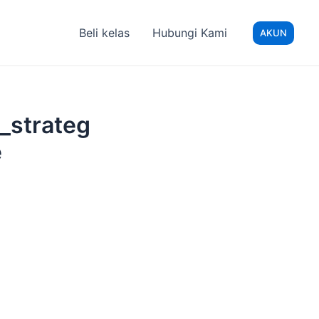
Beli kelas
Hubungi Kami
AKUN
_strateg
e