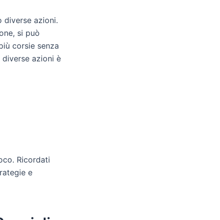
 diverse azioni.
one, si può
 più corsie senza
 diverse azioni è
oco. Ricordati
rategie e