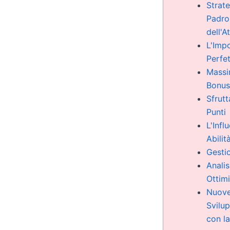
Strat
Padro
dell'
L'Imp
Perfe
Massi
Bonus
Sfrutt
Punti
L'Infl
Abilit
Gesti
Anali
Ottimi
Nuove
Svilup
con la