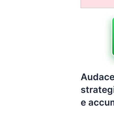
Audace 
strateg
e accum