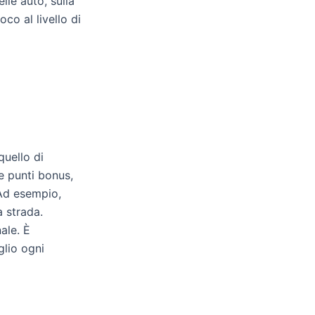
elle auto, sulla
oco al livello di
quello di
e punti bonus,
 Ad esempio,
a strada.
ale. È
glio ogni