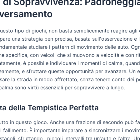
 di Sopravvivenza: Padroneggia
raversamento
questo tipo di giochi, non basta semplicemente reagire agli 
pare una strategia ben precisa, basata sull'osservazione e l
ondamentale studiare i pattern di movimento delle auto. Ogni
e specifica, con veicoli che si muovono a velocità e con rit
amente, è possibile individuare i momenti di calma, quando
amente, e sfruttare queste opportunità per avanzare. Un 
rsare la strada in modo affrettato, senza tenere conto dei pos
calma sono virtù essenziali per sopravvivere a lungo.
a della Tempistica Perfetta
utto in questo gioco. Anche una frazione di secondo può fa
 il fallimento. È importante imparare a sincronizzare i movim
tacoli, sfruttando i piccoli intervalli tra un'auto e l'altra. Un