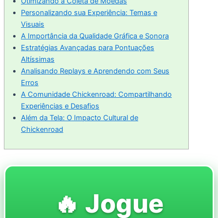
Otimizando a Coleta de Moedas
Personalizando sua Experiência: Temas e
Visuais
A Importância da Qualidade Gráfica e Sonora
Estratégias Avançadas para Pontuações
Altíssimas
Analisando Replays e Aprendendo com Seus
Erros
A Comunidade Chickenroad: Compartilhando
Experiências e Desafios
Além da Tela: O Impacto Cultural de
Chickenroad
🔥 Jogue