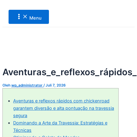
Main
Lewati
Post
Menu
ke
navigation
konten
Menu
Aventuras_e_reflexos_rápidos
Oleh
wp_administrator
/
Juli 7, 2026
Aventuras e reflexos rápidos com chickenroad
garantem diversão e alta pontuação na travessia
segura
Dominando a Arte da Travessia: Estratégias e
Técnicas