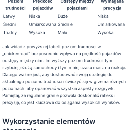
Poziom
Prędkość
Odstępy między
Wymagana
trudności
pojazdów
pojazdami
precyzja
Łatwy
Niska
Duże
Niska
Średni
Umiarkowana
Średnie
Umiarkowana
Trudny
Wysoka
Małe
Wysoka
Jak widać z powyższej tabeli, poziom trudności w
„chickenroad” bezpośrednio wpływa na prędkość pojazdów i
odstępy między nimi. Im wyższy poziom trudności, tym
szybciej jeżdżą samochody i tym mniej czasu masz na reakcję.
Dlatego ważne jest, aby dostosować swoją strategię do
aktualnego poziomu trudności i ćwiczyć się w grze na różnych
poziomach, aby opanować wszystkie aspekty rozgrywki.
Pamiętaj, że regularne granie pozwala doskonalić refleks i
precyzję, co jest kluczowe do osiągania wysokich wyników.
Wykorzystanie elementów