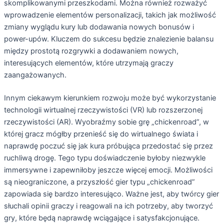
skomplikowanymi przeszkodami. Można również rozważyć
wprowadzenie elementów personalizacji, takich jak możliwość
zmiany wyglądu kury lub dodawania nowych bonusów i
power-upów. Kluczem do sukcesu będzie znalezienie balansu
między prostotą rozgrywki a dodawaniem nowych,
interesujących elementów, które utrzymają graczy
zaangażowanych.
Innym ciekawym kierunkiem rozwoju może być wykorzystanie
technologii wirtualnej rzeczywistości (VR) lub rozszerzonej
rzeczywistości (AR). Wyobraźmy sobie grę „chickenroad”, w
której gracz mógłby przenieść się do wirtualnego świata i
naprawdę poczuć się jak kura próbująca przedostać się przez
ruchliwą drogę. Tego typu doświadczenie byłoby niezwykle
immersywne i zapewniłoby jeszcze więcej emocji. Możliwości
są nieograniczone, a przyszłość gier typu „chickenroad”
zapowiada się bardzo interesująco. Ważne jest, aby twórcy gier
słuchali opinii graczy i reagowali na ich potrzeby, aby tworzyć
gry, które będą naprawdę wciągające i satysfakcjonujące.