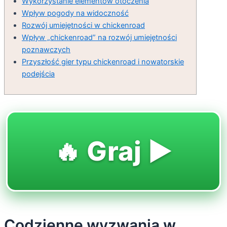
Wykorzystanie elementów otoczenia
Wpływ pogody na widoczność
Rozwój umiejętności w chickenroad
Wpływ „chickenroad” na rozwój umiejętności
poznawczych
Przyszłość gier typu chickenroad i nowatorskie
podejścia
🔥 Graj ▶️
Codzienne wyzwania w