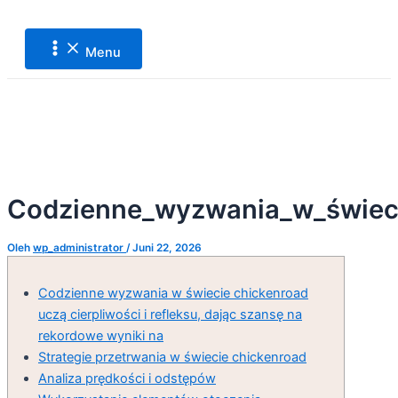
Main
Lewati
Post
Menu
ke
navigation
konten
Menu
Codzienne_wyzwania_w_świecie
Oleh
wp_administrator
/
Juni 22, 2026
Codzienne wyzwania w świecie chickenroad
uczą cierpliwości i refleksu, dając szansę na
rekordowe wyniki na
Strategie przetrwania w świecie chickenroad
Analiza prędkości i odstępów