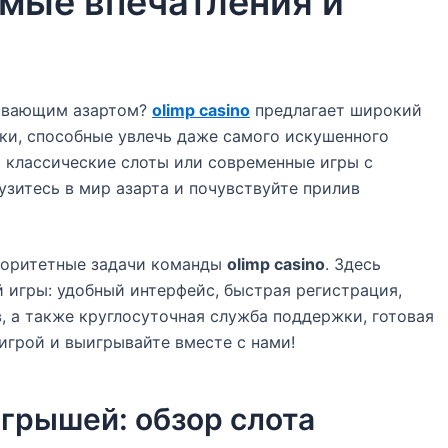
мые впечатления и
тывающим азартом?
olimp casino
предлагает широкий
ки, способные увлечь даже самого искушенного
то классические слоты или современные игры с
итесь в мир азарта и почувствуйте прилив
риоритетные задачи команды
olimp casino
. Здесь
 игры: удобный интерфейс, быстрая регистрация,
, а также круглосуточная служба поддержки, готовая
игрой и выигрывайте вместе с нами!
грышей: обзор слота