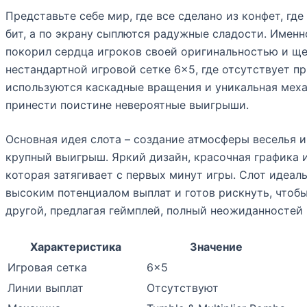
Представьте себе мир, где все сделано из конфет, гд
бит, а по экрану сыплются радужные сладости. Именн
покорил сердца игроков своей оригинальностью и ще
нестандартной игровой сетке 6×5, где отсутствует п
используются каскадные вращения и уникальная механи
принести поистине невероятные выигрыши.
Основная идея слота – создание атмосферы веселья и
крупный выигрыш. Яркий дизайн, красочная графика 
которая затягивает с первых минут игры. Слот идеал
высоким потенциалом выплат и готов рискнуть, чтобы
другой, предлагая геймплей, полный неожиданностей
Характеристика
Значение
Игровая сетка
6×5
Линии выплат
Отсутствуют