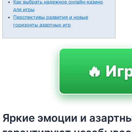
Как выбрать надежное онлайн-казино
для игры
Перспективы развития и новые
горизонты азартных игр
🔥 Иг
Яркие эмоции и азартны