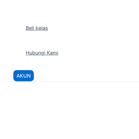
Lewati
Post
ke
navigation
konten
Beli kelas
Hubungi Kami
AKUN