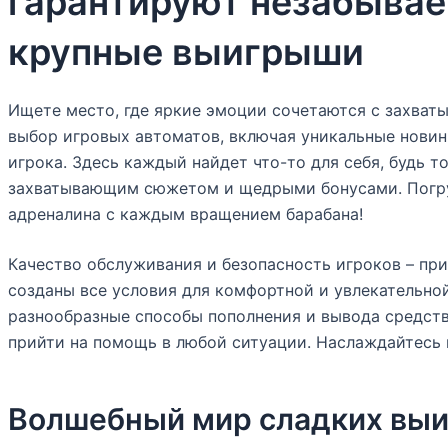
гарантируют незабывае
крупные выигрыши
Ищете место, где яркие эмоции сочетаются с захва
выбор игровых автоматов, включая уникальные новин
игрока. Здесь каждый найдет что-то для себя, будь 
захватывающим сюжетом и щедрыми бонусами. Погруз
адреналина с каждым вращением барабана!
Качество обслуживания и безопасность игроков – п
созданы все условия для комфортной и увлекательной
разнообразные способы пополнения и вывода средств
прийти на помощь в любой ситуации. Наслаждайтесь 
Волшебный мир сладких выи