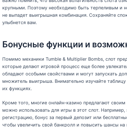
Важно помнить, что высокая волатильность слота озн
крупными. Поэтому необходимо быть терпеливым и не
не выпадет выигрышная комбинация. Сохраняйте спок
улыбнется вам.
Бонусные функции и возмож
Помимо механики Tumble & Multiplier Bombs, слот пре
которые делают игровой процесс еще более увлекат
обладают особыми свойствами и могут запускать до
множитель выигрыша. Внимательно изучайте таблицу 
их функциях.
Кроме того, многие онлайн-казино предлагают своим
можно использовать для игры в этот слот. Например,
регистрацию, бонус за первый депозит или бесплатн
чтобы увеличить свой банкролл и повысить шансы на