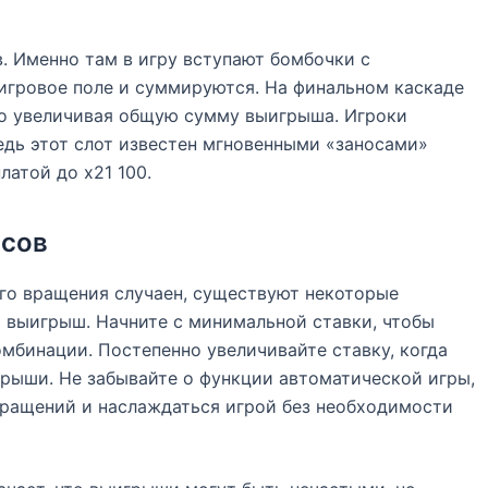
. Именно там в игру вступают бомбочки с
 игровое поле и суммируются. На финальном каскаде
но увеличивая общую сумму выигрыша. Игроки
едь этот слот известен мгновенными «заносами»
атой до x21 100.
нсов
ого вращения случаен, существуют некоторые
а выигрыш. Начните с минимальной ставки, чтобы
мбинации. Постепенно увеличивайте ставку, когда
грыши. Не забывайте о функции автоматической игры,
вращений и наслаждаться игрой без необходимости