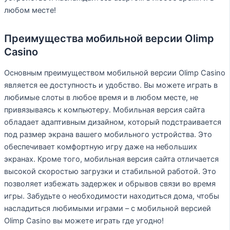
любом месте!
Преимущества мобильной версии Olimp
Casino
Основным преимуществом мобильной версии Olimp Casino
является ее доступность и удобство. Вы можете играть в
любимые слоты в любое время и в любом месте, не
привязываясь к компьютеру. Мобильная версия сайта
обладает адаптивным дизайном, который подстраивается
под размер экрана вашего мобильного устройства. Это
обеспечивает комфортную игру даже на небольших
экранах. Кроме того, мобильная версия сайта отличается
высокой скоростью загрузки и стабильной работой. Это
позволяет избежать задержек и обрывов связи во время
игры. Забудьте о необходимости находиться дома, чтобы
насладиться любимыми играми – с мобильной версией
Olimp Casino вы можете играть где угодно!