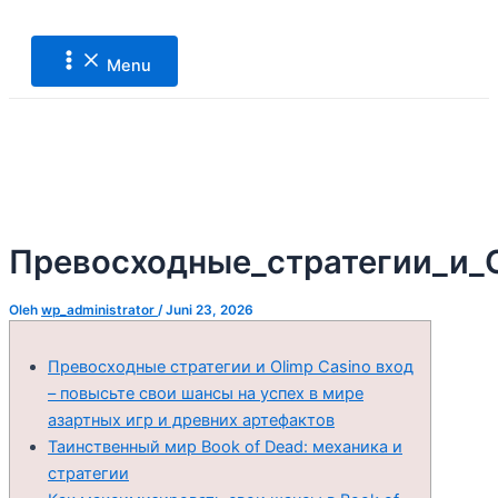
Main
Lewati
Post
Menu
ke
navigation
konten
Menu
Превосходные_стратегии_и_
Oleh
wp_administrator
/
Juni 23, 2026
Превосходные стратегии и Olimp Casino вход
– повысьте свои шансы на успех в мире
азартных игр и древних артефактов
Таинственный мир Book of Dead: механика и
стратегии