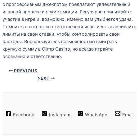
с прогрессивным джекпотом предлагают увлекательный
игровой процесс и яркие эмоции. Регулярно принимайте
участие в игре и, возможно, именно вам улыбнется удача.
Помните о важности ответственной игры и устанавливайте
лимиты на свои ставки, чтобы контролировать свои
расходы. Воспользуйтесь возможностью выиграть
крупную сумму в Olimp Casino, но всегда играйте
осознанно и ответственно.
PREVIOUS
NEXT
Facebook
Instagram
WhatsApp
Email