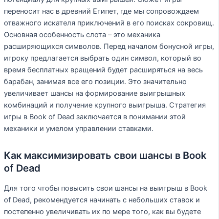
переносит нас в древний Египет, где мы сопровождаем
отважного искателя приключений в его поисках сокровищ.
Основная особенность слота – это механика
расширяющихся символов. Перед началом бонусной игры,
игроку предлагается выбрать один символ, который во
время бесплатных вращений будет расширяться на весь
барабан, занимая все его позиции. Это значительно
увеличивает шансы на формирование выигрышных
комбинаций и получение крупного выигрыша. Стратегия
игры в Book of Dead заключается в понимании этой
механики и умелом управлении ставками.
Как максимизировать свои шансы в Book
of Dead
Для того чтобы повысить свои шансы на выигрыш в Book
of Dead, рекомендуется начинать с небольших ставок и
постепенно увеличивать их по мере того, как вы будете