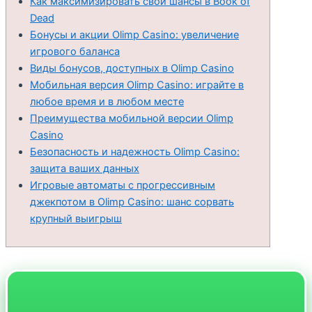
Как максимизировать свои шансы в Book of
Dead
Бонусы и акции Olimp Casino: увеличение
игрового баланса
Виды бонусов, доступных в Olimp Casino
Мобильная версия Olimp Casino: играйте в
любое время и в любом месте
Преимущества мобильной версии Olimp
Casino
Безопасность и надежность Olimp Casino:
защита ваших данных
Игровые автоматы с прогрессивным
джекпотом в Olimp Casino: шанс сорвать
крупный выигрыш