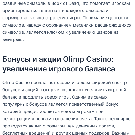
различные символы в Book of Dead, что помогает игрокам
ориентироваться в ценности каждого символа и
формировать свою стратегию игры. Понимание ценности
символов, наряду с осознанием механики расширяющихся
символов, является ключом к увеличению шансов на
выигрыш.
Бонусы и акции Olimp Casino:
увеличение игрового баланса
Olimp Casino предлагает своим игрокам широкий спектр
бонусов и акций, которые позволяют увеличить игровой
баланс и продлить время игры. Одним из самых
популярных бонусов является приветственный бонус,
который предоставляется новым игрокам при
регистрации и первом пополнении счета. Также регулярно
проводятся акции с розыгрышем денежных призов,
бесплатных вращений и других ценных подарков. Важным