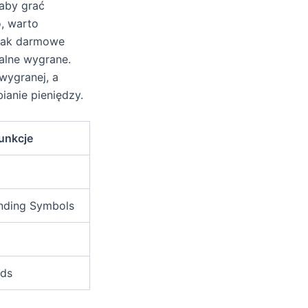
 aby grać
o, warto
 jak darmowe
alne wygrane.
wygranej, a
ianie pieniędzy.
unkcje
nding Symbols
lds