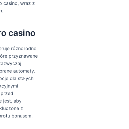
 casino, wraz z
h.
ro casino
feruje różnorodne
które przyznawane
zazwyczaj
brane automaty.
cje dla stałych
akcyjnymi
 przed
 jest, aby
kluczone z
obrotu bonusem.