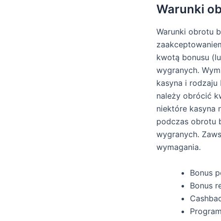
Warunki ob
Warunki obrotu 
zaakceptowaniem 
kwotą bonusu (l
wygranych. Wyma
kasyna i rodzaju
należy obrócić 
niektóre kasyna 
podczas obrotu b
wygranych. Zawsz
wymagania.
Bonus p
Bonus r
Cashbac
Program