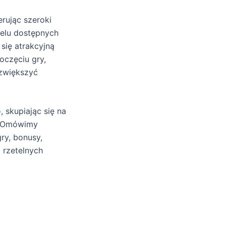
erując szeroki
ielu dostępnych
 się atrakcyjną
poczęciu gry,
 zwiększyć
o
, skupiając się na
h. Omówimy
gry, bonusy,
 rzetelnych