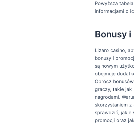
Powyższa tabela 
informacjami o 
Bonusy i
Lizaro casino, a
bonusy i promocj
są nowym użytko
obejmuje dodatk
Oprócz bonusów p
graczy, takie ja
nagrodami. Warun
skorzystaniem z 
sprawdzić, jakie
promocji oraz ja