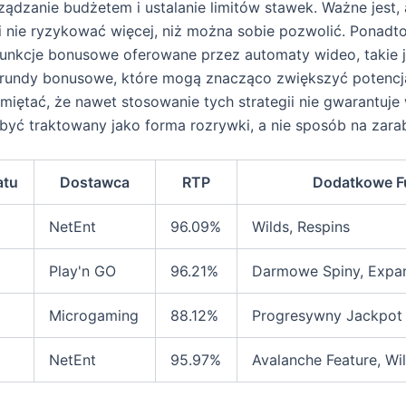
rządzanie budżetem i ustalanie limitów stawek. Ważne jest,
i nie ryzykować więcej, niż można sobie pozwolić. Ponadt
unkcje bonusowe oferowane przez automaty wideo, takie
i rundy bonusowe, które mogą znacząco zwiększyć potencj
miętać, że nawet stosowanie tych strategii nie gwarantuje 
być traktowany jako forma rozrywki, a nie sposób na zarab
atu
Dostawca
RTP
Dodatkowe F
NetEnt
96.09%
Wilds, Respins
Play'n GO
96.21%
Darmowe Spiny, Expa
Microgaming
88.12%
Progresywny Jackpot
NetEnt
95.97%
Avalanche Feature, Wi