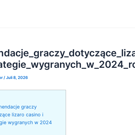
dacje_graczy_dotyczące_liza
rategie_wygranych_w_2024_r
or
/
Juli 8, 2026
endacje graczy
ące lizaro casino i
egie wygranych w 2024