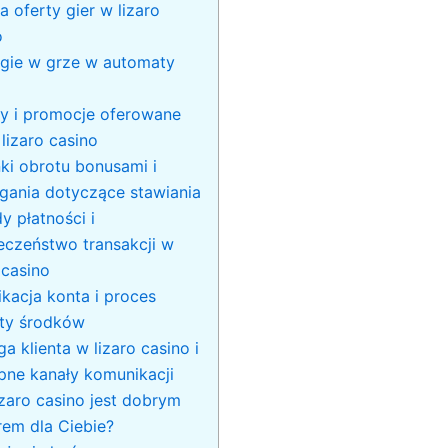
a oferty gier w lizaro
o
egie w grze w automaty
y i promocje oferowane
lizaro casino
ki obrotu bonusami i
ania dotyczące stawiania
y płatności i
eczeństwo transakcji w
 casino
ikacja konta i proces
ty środków
a klienta w lizaro casino i
pne kanały komunikacji
izaro casino jest dobrym
em dla Ciebie?