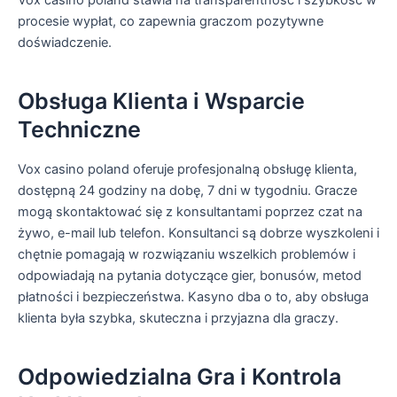
Vox casino poland stawia na transparentność i szybkość w
procesie wypłat, co zapewnia graczom pozytywne
doświadczenie.
Obsługa Klienta i Wsparcie
Techniczne
Vox casino poland oferuje profesjonalną obsługę klienta,
dostępną 24 godziny na dobę, 7 dni w tygodniu. Gracze
mogą skontaktować się z konsultantami poprzez czat na
żywo, e-mail lub telefon. Konsultanci są dobrze wyszkoleni i
chętnie pomagają w rozwiązaniu wszelkich problemów i
odpowiadają na pytania dotyczące gier, bonusów, metod
płatności i bezpieczeństwa. Kasyno dba o to, aby obsługa
klienta była szybka, skuteczna i przyjazna dla graczy.
Odpowiedzialna Gra i Kontrola