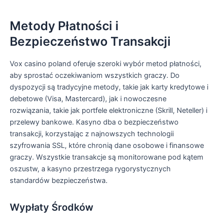
Metody Płatności i
Bezpieczeństwo Transakcji
Vox casino poland oferuje szeroki wybór metod płatności,
aby sprostać oczekiwaniom wszystkich graczy. Do
dyspozycji są tradycyjne metody, takie jak karty kredytowe i
debetowe (Visa, Mastercard), jak i nowoczesne
rozwiązania, takie jak portfele elektroniczne (Skrill, Neteller) i
przelewy bankowe. Kasyno dba o bezpieczeństwo
transakcji, korzystając z najnowszych technologii
szyfrowania SSL, które chronią dane osobowe i finansowe
graczy. Wszystkie transakcje są monitorowane pod kątem
oszustw, a kasyno przestrzega rygorystycznych
standardów bezpieczeństwa.
Wypłaty Środków