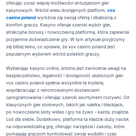
oferując coraz więcej możliwości entuzjastom gier
kasynowych. Wśród wielu dostępnych platform,
vox
casino poland
wyróżnia się swoją ofertą i dbałością o
komfort graczy. Kasyno oferuje szeroki wybór gier,
atrakcyjne bonusy i nowoczesną platformę, która zapewnia
przyjemne doświadczenie gry. W tym artykule przyjrzymy
się bliżej temu, co sprawia, że vox casino poland jest
popularnym wyborem wśród polskich graczy.
Wybierając kasyno online, istotne jest zwrócenie uwagi na
bezpieczeństwo, legalność i dostępność ulubionych gier.
vox casino poland spełnia wszystkie te kryteria,
współpracując z renomowanymi dostawcami
oprogramowania i oferując szeroki asortyment rozrywki. Od
klasycznych gier stołowych, takich jak ruletka i blackjack,
po nowoczesne sloty wideo i gry na żywo – każdy znajdzie
coś dla siebie. Dodatkowo, platforma ta kładzie duży nacisk
na odpowiedzialną grę, oferując narzędzia i zasoby, które
pomagają graczom kontrolować swoje wydatki i czas