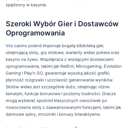
spędzony w kasynie.
Szeroki Wybór Gier i Dostawców
Oprogramowania
Vox casino poland imponuje bogatą biblioteką gier,
obejmującą sloty, gry stołowe, warianty wideo pokera oraz
kasyno na żywo. Współpraca z wiodącymi dostawcami
oprogramowania, takimi jak NetEnt, Microgaming, Evolution
Gaming i Play'n GO, gwarantuje wysoką jakość grafiki,
płynność rozgrywki i uczciwość generowania wyników.
Slotów wideo jest szczególnie dużo, obejmując różne
tematyki, funkcje bonusowe i poziomy trudności. Gracze
mogą wybierać spośród klasycznych owocówek po
nowoczesne sloty z zaawansowanymi funkcjami, takimi jak
darmowe spiny, mnożniki i bonusy interaktywne.