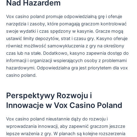
Nad Hazardem
Vox casino poland promuje odpowiedzialną grę i oferuje
narzędzia i zasoby, które pomagają graczom kontrolować
swoje wydatki i czas spędzony w kasynie. Gracze mogą
ustawić limity depozytów, strat i czasu gry. Kasyno oferuje
również możliwość samowykluczenia z gry na określony
czas lub na stałe. Dodatkowo, kasyno zapewnia dostęp do
informacji i organizacji wspierających osoby z problemami
hazardowymi. Odpowiedzialna gra jest priorytetem dla vox
casino poland.
Perspektywy Rozwoju i
Innowacje w Vox Casino Poland
Vox casino poland nieustannie dąży do rozwoju i
wprowadzania innowacji, aby zapewnić graczom jeszcze
lepsze wrażenia z gry. W planach są kolejne rozszerzenia