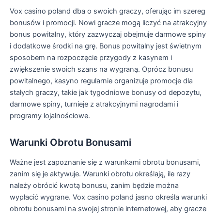
Vox casino poland dba o swoich graczy, oferując im szereg
bonusów i promocji. Nowi gracze mogą liczyć na atrakcyjny
bonus powitalny, który zazwyczaj obejmuje darmowe spiny
i dodatkowe środki na grę. Bonus powitalny jest świetnym
sposobem na rozpoczęcie przygody z kasynem i
zwiększenie swoich szans na wygraną. Oprócz bonusu
powitalnego, kasyno regularnie organizuje promocje dla
stałych graczy, takie jak tygodniowe bonusy od depozytu,
darmowe spiny, turnieje z atrakcyjnymi nagrodami i
programy lojalnościowe.
Warunki Obrotu Bonusami
Ważne jest zapoznanie się z warunkami obrotu bonusami,
zanim się je aktywuje. Warunki obrotu określają, ile razy
należy obrócić kwotą bonusu, zanim będzie można
wypłacić wygrane. Vox casino poland jasno określa warunki
obrotu bonusami na swojej stronie internetowej, aby gracze