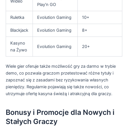
Wideo
Play'n GO
Ruletka
Evolution Gaming
10+
Blackjack
Evolution Gaming
8+
Kasyno
Evolution Gaming
20+
na Żywo
Wiele gier oferuje także możliwość gry za darmo w trybie
demo, co pozwala graczom przetestować różne tytuły i
zapoznać się z zasadami bez ryzykowania własnych
pieniędzy. Regularnie pojawiają się także nowości, co
utrzymuje ofertę kasyna świeżą i atrakcyjną dla graczy.
Bonusy i Promocje dla Nowych i
Stałych Graczy