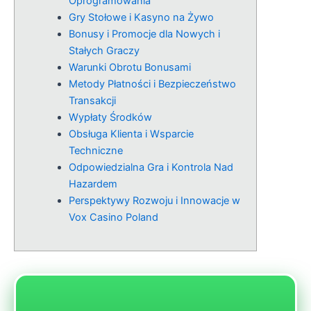
Oprogramowania
Gry Stołowe i Kasyno na Żywo
Bonusy i Promocje dla Nowych i
Stałych Graczy
Warunki Obrotu Bonusami
Metody Płatności i Bezpieczeństwo
Transakcji
Wypłaty Środków
Obsługa Klienta i Wsparcie
Techniczne
Odpowiedzialna Gra i Kontrola Nad
Hazardem
Perspektywy Rozwoju i Innowacje w
Vox Casino Poland