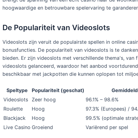
hoogwaardige en betrouwbare spelervaring te garanderen
De Populariteit van Videoslots
Videoslots zijn veruit de populairste spellen in online ca
bonusfuncties. De populariteit van videoslots is te danken
bieden. Er zijn videoslots met verschillende thema's, van
videoslots gelanceerd, waardoor het aanbod voortdurend ve
beschikbaar met jackpotten die kunnen oplopen tot miljoe
Speltype
Populariteit (geschat)
Gemiddeld
Videoslots
Zeer hoog
96.1% – 98.6%
Roulette
Hoog
97.3% (Europees) / 94
Blackjack
Hoog
99.5% (optimale strat
Live Casino
Groeiend
Variërend per spel