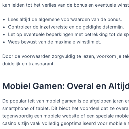
kan leiden tot het verlies van de bonus en eventuele wins
Lees altijd de algemene voorwaarden van de bonus.
Controleer de inzetvereiste en de geldigheidstermijn.
Let op eventuele beperkingen met betrekking tot de sp
Wees bewust van de maximale winstlimiet.
Door de voorwaarden zorgvuldig te lezen, voorkom je tel
duidelijk en transparant.
Mobiel Gamen: Overal en Altij
De populariteit van mobiel gamen is de afgelopen jaren 
smartphone of tablet. Dit biedt het voordeel dat ze overa
tegenwoordig een mobiele website of een speciale mobiel
casino's zijn vaak volledig geoptimaliseerd voor mobiele 