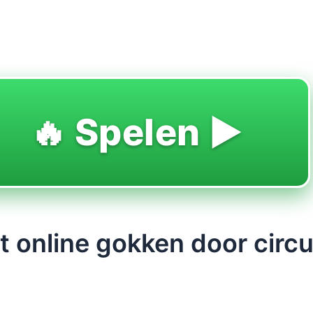
🔥 Spelen ▶️
t online gokken door circ