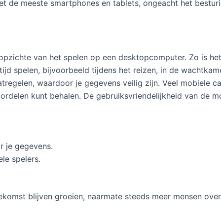
t de meeste smartphones en tablets, ongeacht het bestur
pzichte van het spelen op een desktopcomputer. Zo is het v
tijd spelen, bijvoorbeeld tijdens het reizen, in de wachtka
regelen, waardoor je gegevens veilig zijn. Veel mobiele c
rdelen kunt behalen. De gebruiksvriendelijkheid van de mob
r je gegevens.
le spelers.
ekomst blijven groeien, naarmate steeds meer mensen over