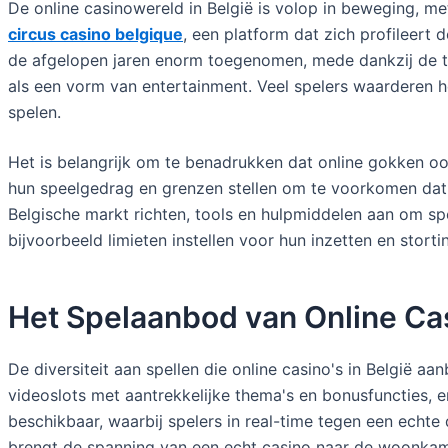
De online casinowereld in België is volop in beweging, m
circus casino belgique
, een platform dat zich profileert 
de afgelopen jaren enorm toegenomen, mede dankzij de t
als een vorm van entertainment. Veel spelers waarderen he
spelen.
Het is belangrijk om te benadrukken dat online gokken oo
hun speelgedrag en grenzen stellen om te voorkomen dat 
Belgische markt richten, tools en hulpmiddelen aan om sp
bijvoorbeeld limieten instellen voor hun inzetten en stort
Het Spelaanbod van Online Cas
De diversiteit aan spellen die online casino's in België a
videoslots met aantrekkelijke thema's en bonusfuncties, er
beschikbaar, waarbij spelers in real-time tegen een echte
brengt de spanning van een echt casino naar de woonkam