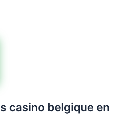
us casino belgique en