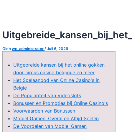
Uitgebreide_kansen_bij_het
Oleh
wp_administrator
/
Juli 6, 2026
Uitgebreide kansen bij het online gokken
door circus casino belgique en meer
Het Spelaanbod van Online Casino's in
België
De Populariteit van Videoslots
Bonussen en Promoties bij Online Casino's
Voorwaarden van Bonussen
Mobiel Gamen: Overal en Altijd Spelen
De Voordelen van Mobiel Gamen