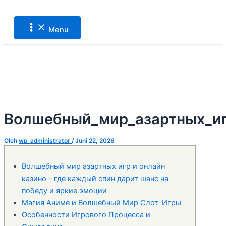
Main
Lewati
Post
Menu
ke
navigation
konten
Menu
Волшебный_мир_азартных_иг
Oleh
wp_administrator
/
Juni 22, 2026
Волшебный мир азартных игр и онлайн
казино – где каждый спин дарит шанс на
победу и яркие эмоции
Магия Аниме и Волшебный Мир Слот-Игры
Особенности Игрового Процесса и