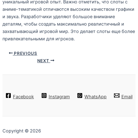
уникальный игровой опыт. Важно отметить, что слоты с
аниме-тематикой отличаются высоким качеством графики
и звука. Разработчики уделяют большое внимание
деталям, чтобы создать максимально реалистичный и
захватывающий игровой мир. Это делает слоты еще более
привлекательными для игроков.
PREVIOUS
NEXT
Facebook
Instagram
WhatsApp
Email
Copyright © 2026