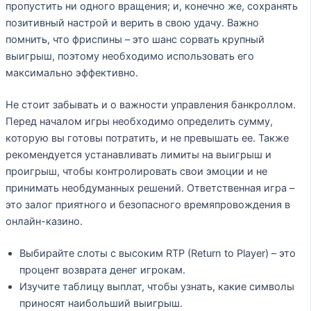
пропустить ни одного вращения; и, конечно же, сохранять
позитивный настрой и верить в свою удачу. Важно
помнить, что фриспины – это шанс сорвать крупный
выигрыш, поэтому необходимо использовать его
максимально эффективно.
Не стоит забывать и о важности управления банкроллом.
Перед началом игры необходимо определить сумму,
которую вы готовы потратить, и не превышать ее. Также
рекомендуется устанавливать лимиты на выигрыш и
проигрыш, чтобы контролировать свои эмоции и не
принимать необдуманных решений. Ответственная игра –
это залог приятного и безопасного времяпровождения в
онлайн-казино.
Выбирайте слоты с высоким RTP (Return to Player) – это
процент возврата денег игрокам.
Изучите таблицу выплат, чтобы узнать, какие символы
приносят наибольший выигрыш.