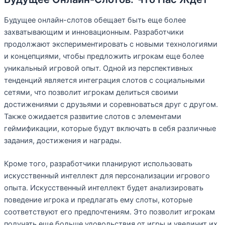
Будущее онлайн-слотов обещает быть еще более
захватывающим и инновационным. Разработчики
продолжают экспериментировать с новыми технологиями
и концепциями, чтобы предложить игрокам еще более
уникальный игровой опыт. Одной из перспективных
тенденций является интеграция слотов с социальными
сетями, что позволит игрокам делиться своими
достижениями с друзьями и соревноваться друг с другом.
Также ожидается развитие слотов с элементами
геймификации, которые будут включать в себя различные
задания, достижения и награды.
Кроме того, разработчики планируют использовать
искусственный интеллект для персонализации игрового
опыта. Искусственный интеллект будет анализировать
поведение игрока и предлагать ему слоты, которые
соответствуют его предпочтениям. Это позволит игрокам
получать еще больше удовольствия от игры и увеличит их