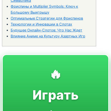
Символика
Фриспины и Multiplier Symbols: Ключ к
Большому Выигрышу
Оптимальные Стратегии для Фриспинов
Технологии и Инновации в Слотах
Будущее Онлайн-Слотов: Что Нас Ждет
Влияние Аниме на Культуру Азартных Игр
🔥
Играть