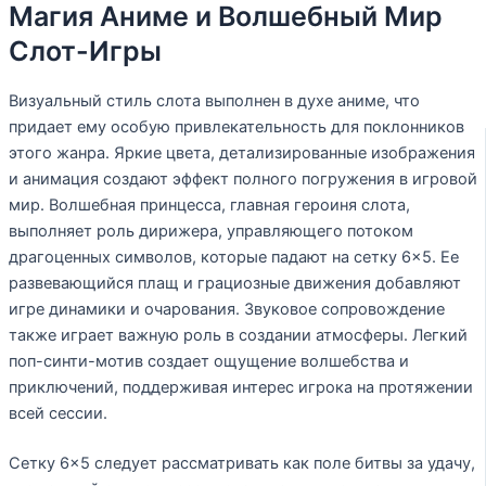
Магия Аниме и Волшебный Мир
Слот-Игры
Визуальный стиль слота выполнен в духе аниме, что
придает ему особую привлекательность для поклонников
этого жанра. Яркие цвета, детализированные изображения
и анимация создают эффект полного погружения в игровой
мир. Волшебная принцесса, главная героиня слота,
выполняет роль дирижера, управляющего потоком
драгоценных символов, которые падают на сетку 6×5. Ее
развевающийся плащ и грациозные движения добавляют
игре динамики и очарования. Звуковое сопровождение
также играет важную роль в создании атмосферы. Легкий
поп-синти-мотив создает ощущение волшебства и
приключений, поддерживая интерес игрока на протяжении
всей сессии.
Сетку 6×5 следует рассматривать как поле битвы за удачу,