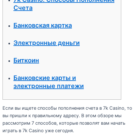
Счета
Банковская картка
Электронные деньги
Биткоин
Банковские карты и
электронные платежи
Если вы ищете способы пополнения счета в 7k Casino, то
вы пришли к правильному адресу. В этом обзоре мы
рассмотрим 7 способов, которые позволят вам начать
играть в 7k Casino уже сегодня.