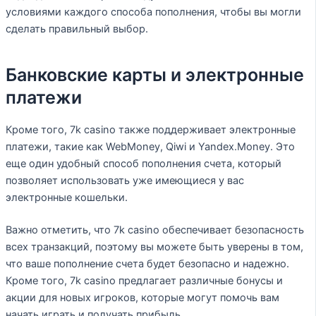
условиями каждого способа пополнения, чтобы вы могли
сделать правильный выбор.
Банковские карты и электронные
платежи
Кроме того, 7k casino также поддерживает электронные
платежи, такие как WebMoney, Qiwi и Yandex.Money. Это
еще один удобный способ пополнения счета, который
позволяет использовать уже имеющиеся у вас
электронные кошельки.
Важно отметить, что 7k casino обеспечивает безопасность
всех транзакций, поэтому вы можете быть уверены в том,
что ваше пополнение счета будет безопасно и надежно.
Кроме того, 7k casino предлагает различные бонусы и
акции для новых игроков, которые могут помочь вам
начать играть и получать прибыль.