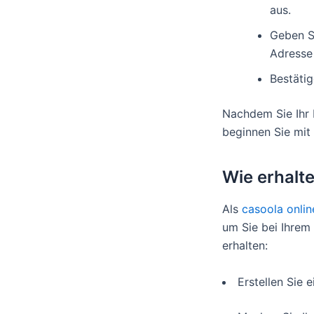
aus.
Geben Si
Adresse
Bestätig
Nachdem Sie Ihr 
beginnen Sie mit
Wie erhalt
Als
casoola onlin
um Sie bei Ihrem 
erhalten:
Erstellen Sie 