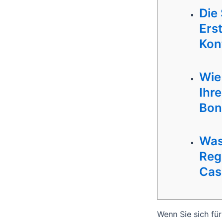
Die 
Ers
Kon
Wie
Ihr
Bon
Was
Reg
Cas
Wenn Sie sich fü