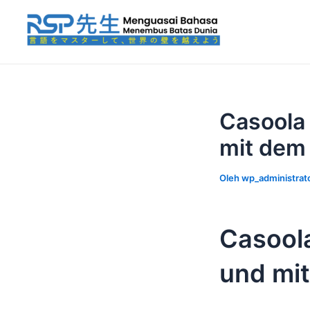
Lewati
Post
ke
navigation
konten
Casoola 
mit dem
Oleh
wp_administrat
Casoola
und mit