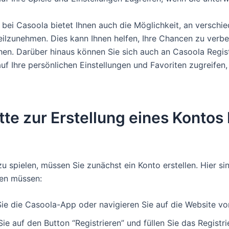
g bei Casoola bietet Ihnen auch die Möglichkeit, an verschi
ilzunehmen. Dies kann Ihnen helfen, Ihre Chancen zu verbe
en. Darüber hinaus können Sie sich auch an Casoola Regis
auf Ihre persönlichen Einstellungen und Favoriten zugreifen,
tte zur Erstellung eines Kontos 
 spielen, müssen Sie zunächst ein Konto erstellen. Hier sin
ren müssen:
ie die Casoola-App oder navigieren Sie auf die Website vo
Sie auf den Button “Registrieren” und füllen Sie das Registr