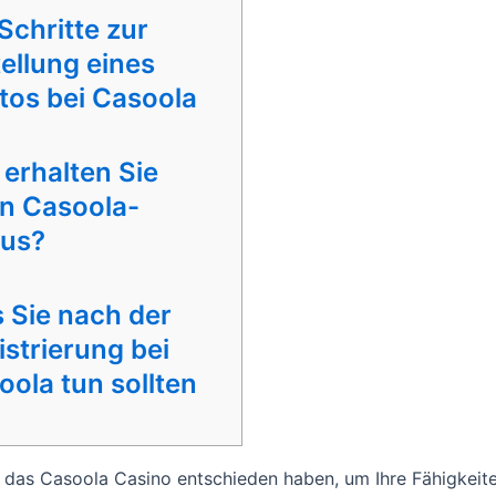
Schritte zur
tellung eines
tos bei Casoola
 erhalten Sie
en Casoola-
us?
 Sie nach der
istrierung bei
oola tun sollten
r das Casoola Casino entschieden haben, um Ihre Fähigkeit