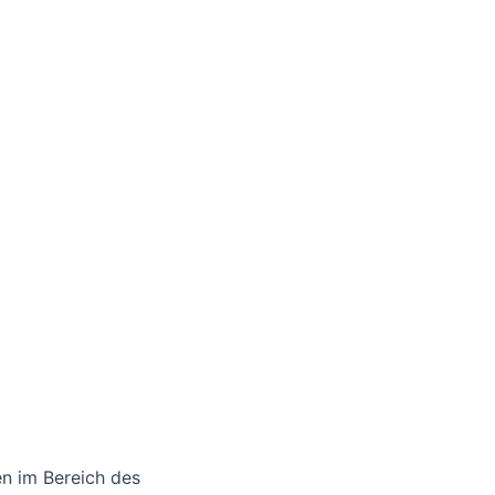
en im Bereich des