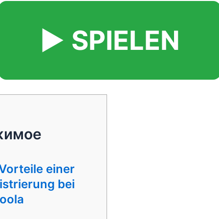
▶️ SPIELEN
жимое
Vorteile einer
istrierung bei
oola