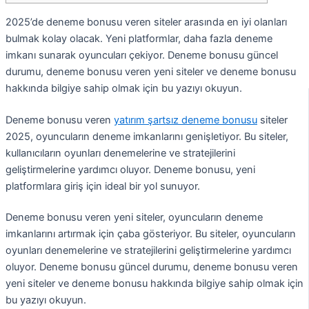
2025’de deneme bonusu veren siteler arasında en iyi olanları
bulmak kolay olacak. Yeni platformlar, daha fazla deneme
imkanı sunarak oyuncuları çekiyor. Deneme bonusu güncel
durumu, deneme bonusu veren yeni siteler ve deneme bonusu
hakkında bilgiye sahip olmak için bu yazıyı okuyun.
Deneme bonusu veren
yatırım şartsız deneme bonusu
siteler
2025, oyuncuların deneme imkanlarını genişletiyor. Bu siteler,
kullanıcıların oyunları denemelerine ve stratejilerini
geliştirmelerine yardımcı oluyor. Deneme bonusu, yeni
platformlara giriş için ideal bir yol sunuyor.
Deneme bonusu veren yeni siteler, oyuncuların deneme
imkanlarını artırmak için çaba gösteriyor. Bu siteler, oyuncuların
oyunları denemelerine ve stratejilerini geliştirmelerine yardımcı
oluyor. Deneme bonusu güncel durumu, deneme bonusu veren
yeni siteler ve deneme bonusu hakkında bilgiye sahip olmak için
bu yazıyı okuyun.