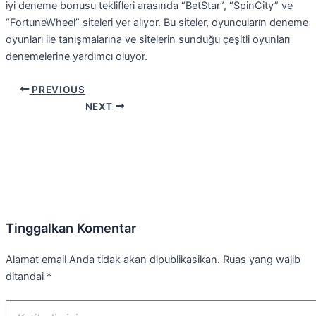
iyi deneme bonusu teklifleri arasında “BetStar”, “SpinCity” ve
“FortuneWheel” siteleri yer alıyor. Bu siteler, oyuncuların deneme
oyunları ile tanışmalarına ve sitelerin sunduğu çeşitli oyunları
denemelerine yardımcı oluyor.
PREVIOUS
NEXT
Tinggalkan Komentar
Alamat email Anda tidak akan dipublikasikan.
Ruas yang wajib
ditandai
*
Ketik