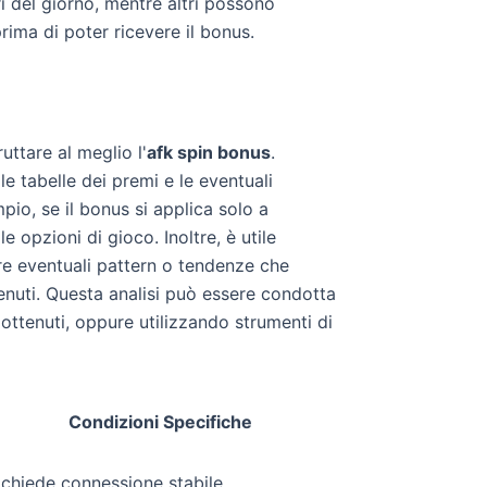
i del giorno, mentre altri possono
rima di poter ricevere il bonus.
uttare al meglio l'
afk spin bonus
.
e tabelle dei premi e le eventuali
pio, se il bonus si applica solo a
e opzioni di gioco. Inoltre, è utile
are eventuali pattern o tendenze che
enuti. Questa analisi può essere condotta
 ottenuti, oppure utilizzando strumenti di
Condizioni Specifiche
ichiede connessione stabile