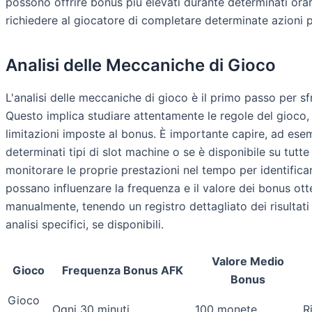
possono offrire bonus più elevati durante determinati orar
richiedere al giocatore di completare determinate azioni p
Analisi delle Meccaniche di Gioco
L'analisi delle meccaniche di gioco è il primo passo per sfr
Questo implica studiare attentamente le regole del gioco, l
limitazioni imposte al bonus. È importante capire, ad esem
determinati tipi di slot machine o se è disponibile su tutte l
monitorare le proprie prestazioni nel tempo per identific
possano influenzare la frequenza e il valore dei bonus ott
manualmente, tenendo un registro dettagliato dei risultati
analisi specifici, se disponibili.
Valore Medio
Gioco
Frequenza Bonus AFK
Bonus
Gioco
Ogni 30 minuti
100 monete
R