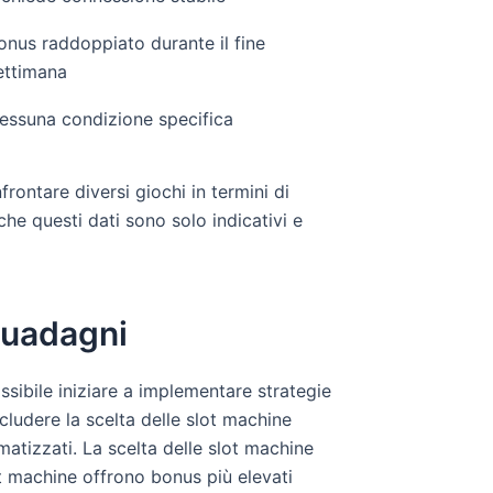
onus raddoppiato durante il fine
ettimana
essuna condizione specifica
ontare diversi giochi in termini di
he questi dati sono solo indicativi e
Guadagni
ossibile iniziare a implementare strategie
ludere la scelta delle slot machine
matizzati. La scelta delle slot machine
t machine offrono bonus più elevati