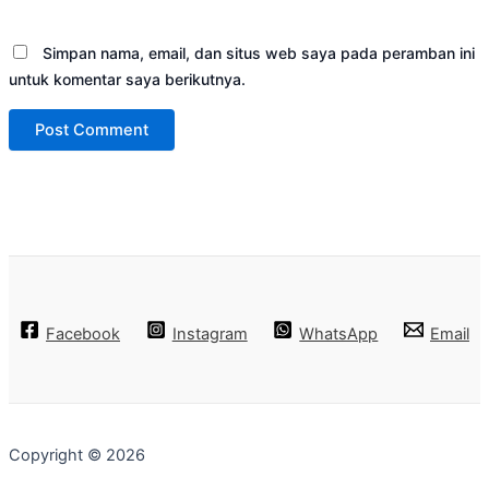
Simpan nama, email, dan situs web saya pada peramban ini
untuk komentar saya berikutnya.
Facebook
Instagram
WhatsApp
Email
Copyright © 2026