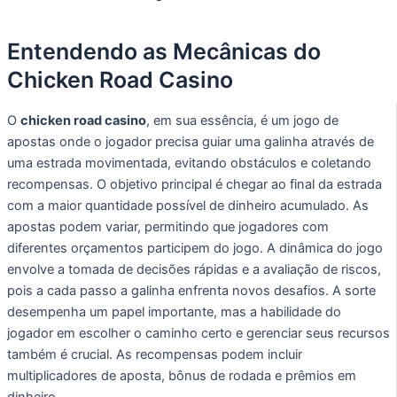
Entendendo as Mecânicas do
Chicken Road Casino
O
chicken road casino
, em sua essência, é um jogo de
apostas onde o jogador precisa guiar uma galinha através de
uma estrada movimentada, evitando obstáculos e coletando
recompensas. O objetivo principal é chegar ao final da estrada
com a maior quantidade possível de dinheiro acumulado. As
apostas podem variar, permitindo que jogadores com
diferentes orçamentos participem do jogo. A dinâmica do jogo
envolve a tomada de decisões rápidas e a avaliação de riscos,
pois a cada passo a galinha enfrenta novos desafios. A sorte
desempenha um papel importante, mas a habilidade do
jogador em escolher o caminho certo e gerenciar seus recursos
também é crucial. As recompensas podem incluir
multiplicadores de aposta, bônus de rodada e prêmios em
dinheiro.