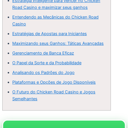
Estratégia inteligente para vencer no Chicken
Road Casino e maximizar seus ganhos
Entendendo as Mecânicas do Chicken Road
Casino
Estratégias de Apostas para Iniciantes
Maximizando seus Ganhos: Táticas Avançadas
Gerenciamento de Banca Eficaz
O Papel da Sorte e da Probabilidade
Analisando os Padrões do Jogo
Plataformas e Opções de Jogo Disponíveis
O Futuro do Chicken Road Casino e Jogos
Semelhantes