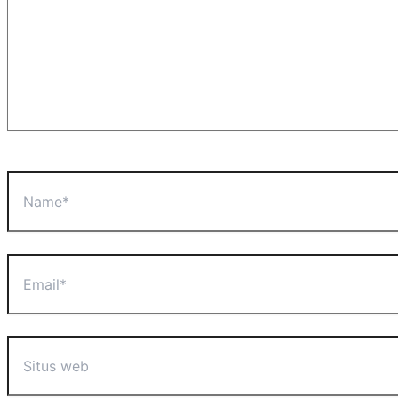
Name*
Email*
Situs
web