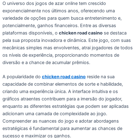
O universo dos jogos de azar online tem crescido
exponencialmente nos últimos anos, oferecendo uma
variedade de opções para quem busca entretenimento e,
potencialmente, ganhos financeiros. Entre as diversas
plataformas disponíveis, o
chicken road casino
se destaca
pela sua proposta inovadora e dinâmica. Este jogo, com suas
mecânicas simples mas envolventes, atrai jogadores de todos
os níveis de experiência, proporcionando momentos de
diversão e a chance de acumular prêmios.
A popularidade do
chicken road casino
reside na sua
capacidade de combinar elementos de sorte e habilidade,
criando uma experiência única. A interface intuitiva e os
gráficos atraentes contribuem para a imersão do jogador,
enquanto as diferentes estratégias que podem ser aplicadas
adicionam uma camada de complexidade ao jogo.
Compreender as nuances do jogo e adotar abordagens
estratégicas é fundamental para aumentar as chances de
sucesso e maximizar os ganhos.