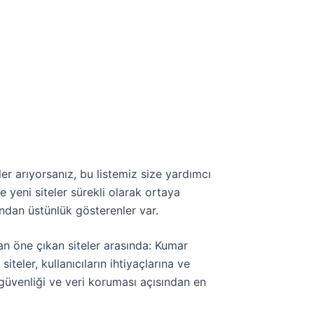
ler arıyorsanız, bu listemiz size yardımcı
e yeni siteler sürekli olarak ortaya
sından üstünlük gösterenler var.
dan öne çıkan siteler arasında: Kumar
siteler, kullanıcıların ihtiyaçlarına ve
, güvenliği ve veri koruması açısından en