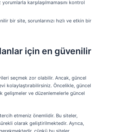
uz yorumlarla karşılaşılmamasını kontrol
ir bir site, sorunlarınızı hızlı ve etkin bir
anlar için en güvenilir
yileri seçmek zor olabilir. Ancak, güncel
vi kolaylaştırabilirsiniz. Öncelikle, güncel
ojik gelişmeler ve düzenlemelerle güncel
 tercih etmeniz önemlidir. Bu siteler,
ürekli olarak geliştirilmektedir. Ayrıca,
gerekmektedir, çünkü bu siteler,