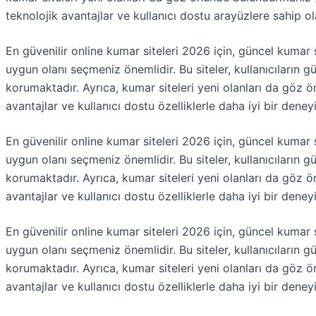
teknolojik avantajlar ve kullanıcı dostu arayüzlere sahip ola
En güvenilir online kumar siteleri 2026 için, güncel kumar s
uygun olanı seçmeniz önemlidir. Bu siteler, kullanıcıların 
korumaktadır. Ayrıca, kumar siteleri yeni olanları da göz 
avantajlar ve kullanıcı dostu özelliklerle daha iyi bir deney
En güvenilir online kumar siteleri 2026 için, güncel kumar s
uygun olanı seçmeniz önemlidir. Bu siteler, kullanıcıların 
korumaktadır. Ayrıca, kumar siteleri yeni olanları da göz 
avantajlar ve kullanıcı dostu özelliklerle daha iyi bir deney
En güvenilir online kumar siteleri 2026 için, güncel kumar s
uygun olanı seçmeniz önemlidir. Bu siteler, kullanıcıların 
korumaktadır. Ayrıca, kumar siteleri yeni olanları da göz 
avantajlar ve kullanıcı dostu özelliklerle daha iyi bir deney