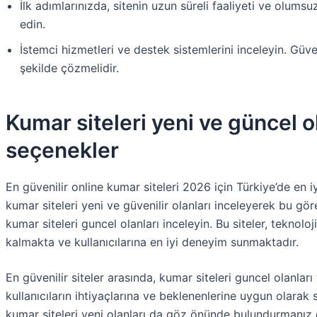
İlk adımlarınızda, sitenin uzun süreli faaliyeti ve olums
edin.
İstemci hizmetleri ve destek sistemlerini inceleyin. Güvenil
şekilde çözmelidir.
Kumar siteleri yeni ve güncel ol
seçenekler
En güvenilir online kumar siteleri 2026 için Türkiye’de en i
kumar siteleri yeni ve güvenilir olanları inceleyerek bu göre
kumar siteleri guncel olanları inceleyin. Bu siteler, teknol
kalmakta ve kullanıcılarına en iyi deneyim sunmaktadır.
En güvenilir siteler arasında, kumar siteleri guncel olanları
kullanıcıların ihtiyaçlarına ve beklenenlerine uygun olarak s
kumar siteleri yeni olanları da göz önünde bulundurmanız 