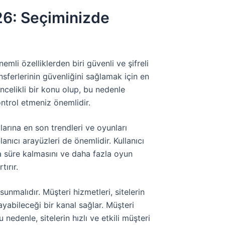
26: Seçiminizde
emli özelliklerden biri güvenli ve şifreli
ransferlerinin güvenliğini sağlamak için en
öncelikli bir konu olup, bu nedenle
kontrol etmeniz önemlidir.
cılarına en son trendleri ve oyunları
lanıcı arayüzleri de önemlidir. Kullanıcı
la süre kalmasını ve daha fazla oyun
tırır.
 sunmalıdır. Müşteri hizmetleri, sitelerin
layabileceği bir kanal sağlar. Müşteri
Bu nedenle, sitelerin hızlı ve etkili müşteri