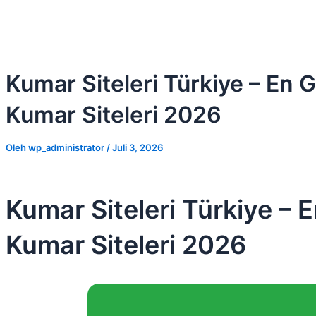
Kumar Siteleri Türkiye – En G
Kumar Siteleri 2026
Oleh
wp_administrator
/
Juli 3, 2026
Kumar Siteleri Türkiye – E
Kumar Siteleri 2026