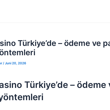
sino Türkiye’de – ödeme ve p
öntemleri
or
/
Juni 20, 2026
asino Türkiye’de – ödeme 
yöntemleri