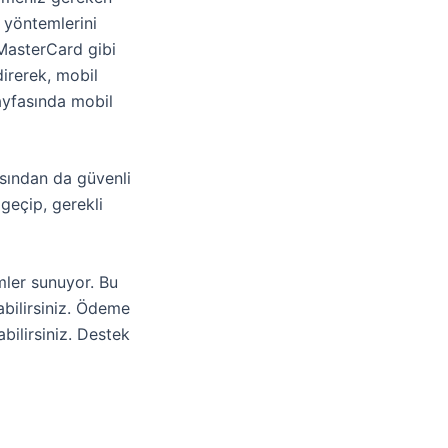
 yöntemlerini
 MasterCard gibi
direrek, mobil
sayfasında mobil
çısından da güvenli
geçip, gerekli
mler sunuyor. Bu
abilirsiniz. Ödeme
bilirsiniz. Destek