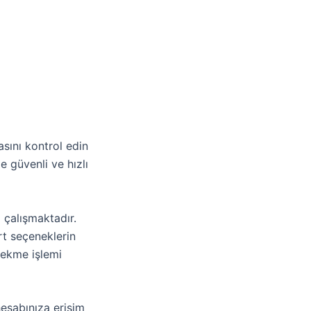
asını kontrol edin
 güvenli ve hızlı
 çalışmaktadır.
rt seçeneklerin
çekme işlemi
hesabınıza erişim