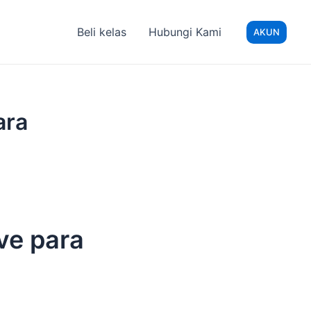
Beli kelas
Hubungi Kami
AKUN
ara
ve para