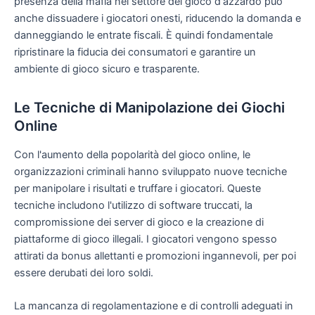
presenza della mafia nel settore del gioco d'azzardo può
anche dissuadere i giocatori onesti, riducendo la domanda e
danneggiando le entrate fiscali. È quindi fondamentale
ripristinare la fiducia dei consumatori e garantire un
ambiente di gioco sicuro e trasparente.
Le Tecniche di Manipolazione dei Giochi
Online
Con l'aumento della popolarità del gioco online, le
organizzazioni criminali hanno sviluppato nuove tecniche
per manipolare i risultati e truffare i giocatori. Queste
tecniche includono l'utilizzo di software truccati, la
compromissione dei server di gioco e la creazione di
piattaforme di gioco illegali. I giocatori vengono spesso
attirati da bonus allettanti e promozioni ingannevoli, per poi
essere derubati dei loro soldi.
La mancanza di regolamentazione e di controlli adeguati in