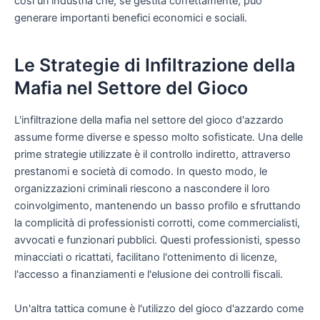
così un'industria che, se gestita correttamente, può
generare importanti benefici economici e sociali.
Le Strategie di Infiltrazione della
Mafia nel Settore del Gioco
L'infiltrazione della mafia nel settore del gioco d'azzardo
assume forme diverse e spesso molto sofisticate. Una delle
prime strategie utilizzate è il controllo indiretto, attraverso
prestanomi e società di comodo. In questo modo, le
organizzazioni criminali riescono a nascondere il loro
coinvolgimento, mantenendo un basso profilo e sfruttando
la complicità di professionisti corrotti, come commercialisti,
avvocati e funzionari pubblici. Questi professionisti, spesso
minacciati o ricattati, facilitano l'ottenimento di licenze,
l'accesso a finanziamenti e l'elusione dei controlli fiscali.
Un'altra tattica comune è l'utilizzo del gioco d'azzardo come