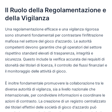
Il Ruolo della Regolamentazione e
della Vigilanza
Una regolamentazione efficace e una vigilanza rigorosa
sono strumenti fondamentali per contrastare l'infiltrazione
mafiosa nel settore del gioco d'azzardo. Le autorità
competenti devono garantire che gli operatori del settore
rispettino standard elevati di trasparenza, integrità e
sicurezza. Questo include la verifica accurata dei requisiti di
idoneità dei titolari di licenza, il controllo dei flussi finanziari e
il monitoraggio delle attività di gioco.
È inoltre fondamentale promuovere la collaborazione tra le
diverse autorità di vigilanza, sia a livello nazionale che
internazionale, per condividere informazioni e coordinare le
azioni di contrasto. La creazione di un registro centralizzato
dei titolari effettivi delle società di gioco d'azzardo può