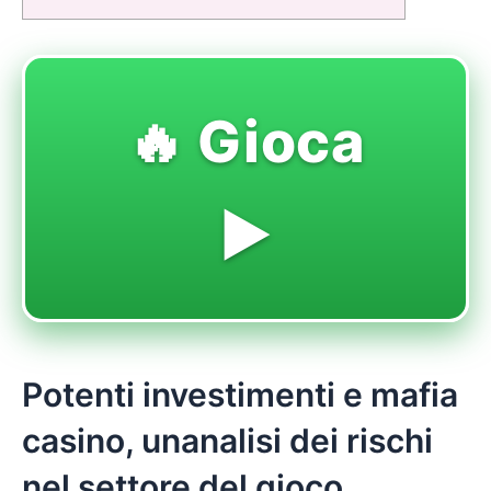
🔥 Gioca
▶️
Potenti investimenti e mafia
casino, unanalisi dei rischi
nel settore del gioco