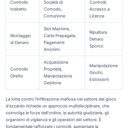
Controllo
Società di
Controlli,
Indiretto
Comodo,
Accesso a
Corruzione
Licenze
Slot Machine,
Ripulitura
Riciclaggio
Carte Prepagate,
Denaro
di Denaro
Pagamenti
Sporco
Anonimi
Acquisizione
Manipolazione
Controllo
Proprietà,
Giochi,
Diretto
Manipolazione
Estorsioni
Gestione
La lotta contro l'infiltrazione mafiosa nel settore del gioco
d'azzardo richiede un approccio multidisciplinare, che
coinvolga le forze dell'ordine, le autorità giudiziarie, gli
organismi di vigilanza e gli operatori del settore. È
fondamentale rafforzare i controlli, aumentare la