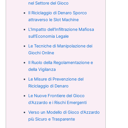
nel Settore del Gioco
Il Riciclaggio di Denaro Sporco
attraverso le Slot Machine
L'Impatto dell'Infiltrazione Mafiosa
sull'Economia Legale
Le Tecniche di Manipolazione dei
Giochi Online
Il Ruolo della Regolamentazione e
della Vigilanza
Le Misure di Prevenzione del
Riciclaggio di Denaro
Le Nuove Frontiere del Gioco
d'Azzardo e i Rischi Emergenti
Verso un Modello di Gioco d'Azzardo
più Sicuro e Trasparente