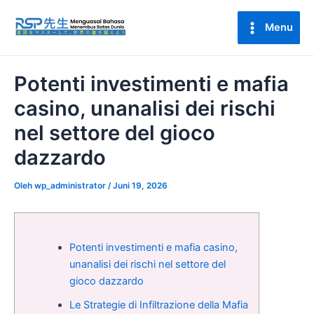
Lewati
Post
Main
ke
navigation
Menu
Menu
konten
Potenti investimenti e mafia
casino, unanalisi dei rischi
nel settore del gioco
dazzardo
Oleh
wp_administrator
/
Juni 19, 2026
Potenti investimenti e mafia casino,
unanalisi dei rischi nel settore del
gioco dazzardo
Le Strategie di Infiltrazione della Mafia