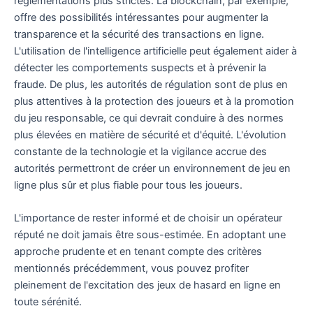
réglementations plus strictes. La blockchain, par exemple,
offre des possibilités intéressantes pour augmenter la
transparence et la sécurité des transactions en ligne.
L'utilisation de l'intelligence artificielle peut également aider à
détecter les comportements suspects et à prévenir la
fraude. De plus, les autorités de régulation sont de plus en
plus attentives à la protection des joueurs et à la promotion
du jeu responsable, ce qui devrait conduire à des normes
plus élevées en matière de sécurité et d'équité. L'évolution
constante de la technologie et la vigilance accrue des
autorités permettront de créer un environnement de jeu en
ligne plus sûr et plus fiable pour tous les joueurs.
L'importance de rester informé et de choisir un opérateur
réputé ne doit jamais être sous-estimée. En adoptant une
approche prudente et en tenant compte des critères
mentionnés précédemment, vous pouvez profiter
pleinement de l'excitation des jeux de hasard en ligne en
toute sérénité.