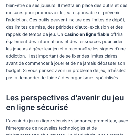
bien-être de ses joueurs. Il mettra en place des outils et des
mesures pour promouvoir le jeu responsable et prévenir
l'addiction. Ces outils peuvent inclure des limites de dépôt,
des limites de mise, des périodes d'auto-exclusion et des
rappels de temps de jeu. Un
casino en ligne fiable
offrira
également des informations et des ressources pour aider
les joueurs à gérer leur jeu et à reconnaître les signes d'une
addiction. Il est important de se fixer des limites claires
avant de commencer à jouer et de ne jamais dépasser son
budget. Si vous pensez avoir un problème de jeu, n'hésitez
pas à demander de l'aide à des organismes spécialisés.
Les perspectives d'avenir du jeu
en ligne sécurisé
L'avenir du jeu en ligne sécurisé s'annonce prometteur, avec
l'émergence de nouvelles technologies et de