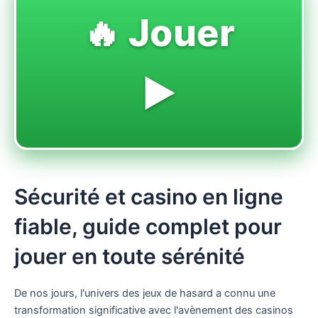
🔥 Jouer
▶️
Sécurité et casino en ligne
fiable, guide complet pour
jouer en toute sérénité
De nos jours, l'univers des jeux de hasard a connu une
transformation significative avec l'avènement des casinos