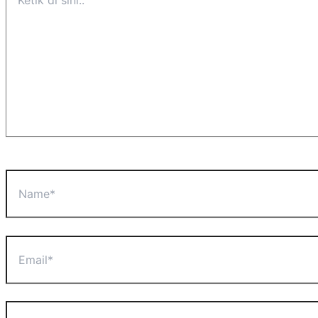
di
sini..
Name*
Email*
Situs