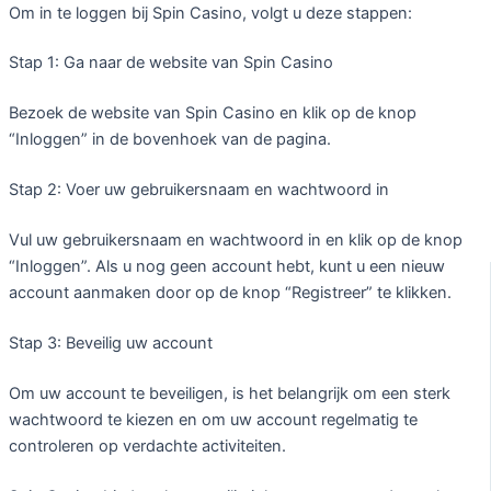
Om in te loggen bij Spin Casino, volgt u deze stappen:
Stap 1: Ga naar de website van Spin Casino
Bezoek de website van Spin Casino en klik op de knop
“Inloggen” in de bovenhoek van de pagina.
Stap 2: Voer uw gebruikersnaam en wachtwoord in
Vul uw gebruikersnaam en wachtwoord in en klik op de knop
“Inloggen”. Als u nog geen account hebt, kunt u een nieuw
account aanmaken door op de knop “Registreer” te klikken.
Stap 3: Beveilig uw account
Om uw account te beveiligen, is het belangrijk om een sterk
wachtwoord te kiezen en om uw account regelmatig te
controleren op verdachte activiteiten.