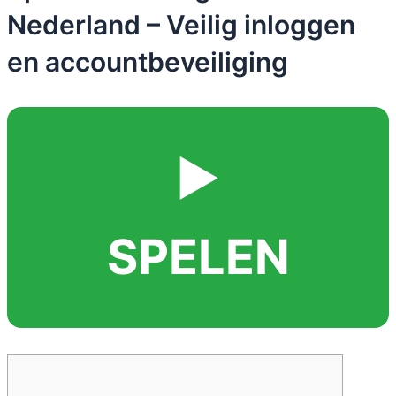
Nederland – Veilig inloggen
en accountbeveiliging
▶️
SPELEN