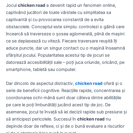
Jocul
chicken road
a devenit rapid un fenomen online,
captivând jucători de toate vârstele cu simplitatea sa
captivantă și cu provocarea constantă de a evita
obstacolele. Conceptul este simplu: controlezi o găină care
încearcă să traverseze o șosea aglomerată, plină de mașini
ce se deplasează cu viteză. Fiecare traversare reușită îți
aduce puncte, dar un singur contact cu o mașină înseamnă
sfârșitul jocului. Popularitatea acestui tip de jocuri se
datorează accesibilității sale – poți juca oriunde, oricând, pe
smartphone, tabletă sau computer.
Dar dincolo de aspectul distractiv,
chicken road
oferă și o
serie de beneficii cognitive. Reacțiile rapide, concentrarea și
coordonarea ochi-mână sunt doar câteva dintre abilitățile
pe care le poți îmbunătăți jucând acest tip de joc. De
asemenea, jocul te învață să iei decizii rapide sub presiune și
să anticipezi pericolele. Succesul în
chicken road
nu
depinde doar de reflexe, ci și de o bună evaluare a riscurilor