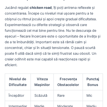
Jucând regulat
chicken road
, îți poți antrena reflexele și
concentrarea. Începe cu niveluri mai ușoare pentru a te
obișnui cu ritmul jocului și apoi crește gradual dificultatea.
Experimentează cu diferite strategii și observă care
funcționează cel mai bine pentru tine. Nu te descuraja de
eșecuri – fiecare încercare este o oportunitate de a învăța și
de a te îmbunătăți. Important este să rămâi calm și
concentrat, chiar și în situații tensionate. O pauză scurtă
poate fi utilă dacă simți că te simți frustrat sau obosit. Un
creier odihnit este mai capabil să reacționeze rapid și
eficient.
Nivelul de
Viteza
Frecvența
Punctaj
Dificultate
Mașinilor
Obstacolelor
Bonus
Începător
Scăzută
Rare
Mic
Intermediar
Medie
Moderate
Mediu