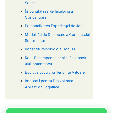
Șoselei
Îmbunătățirea Reflexelor și a
Concentrării
Personalizarea Experienței de Joc
Modalități de Deblocare a Conținutului
Suplimentar
Impactul Psihologic al Jocului
Rolul Recompenselor și al Feedback-
ului Instantaneu
Evoluția Jocului și Tendințe Viitoare
Implicații pentru Dezvoltarea
Abilităților Cognitive