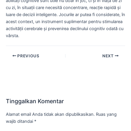
abilități cognitive sunt utile nu doar în joc, ci și în viața de zi
cu zi, în situații care necesită concentrare, reacție rapidă și
luare de decizii inteligente. Jocurile ar putea fi considerate, în
acest context, un instrument suplimentar pentru stimularea
activității cerebrale și prevenirea declinului cognitiv odată cu
vârsta.
PREVIOUS
NEXT
Tinggalkan Komentar
Alamat email Anda tidak akan dipublikasikan.
Ruas yang
wajib ditandai
*