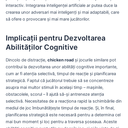
interactiv. Integrarea inteligenței artificiale ar putea duce la
crearea unor adversari mai inteligenți și mai adaptabili, care
să ofere o provocare și mai mare jucătorilor.
Implicații pentru Dezvoltarea
Abilităților Cognitive
Dincolo de distracție,
chicken road
și jocurile similare pot
contribui la dezvoltarea unor abilități cognitive importante,
cum ar fi atenția selectivă, timpul de reacție și planificarea
strategică. Faptul că jucătorul trebuie să se concentreze
asupra mai multor stimuli în același timp – mașinile,
obstacolele, scorul – îl ajută să-și antreneze atenția
selectivă. Necesitatea de a reacționa rapid la schimbările din
mediul de joc îmbunătățește timpul de reacție. Și, în final,
planificarea strategică este necesară pentru a determina cel
mai bun moment și loc pentru a traversa șoseaua. Aceste