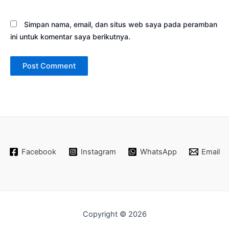
Simpan nama, email, dan situs web saya pada peramban
ini untuk komentar saya berikutnya.
Facebook
Instagram
WhatsApp
Email
Copyright © 2026