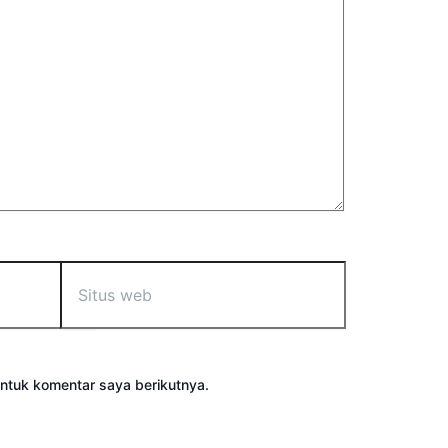
ntuk komentar saya berikutnya.