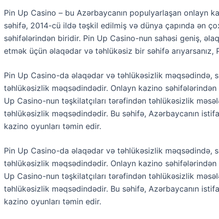
Pin Up Casino – bu Azərbaycanın populyarlaşan onlayn kazi
səhifə, 2014-cü ildə təşkil edilmiş və dünya çapında ən ço
səhifələrindən biridir. Pin Up Casino-nun sahəsi geniş, əla
etmək üçün əlaqədar və təhlükəsiz bir səhifə arıyarsanız, 
Pin Up Casino-da əlaqədar və təhlükəsizlik məqsədində, səh
təhlükəsizlik məqsədindədir. Onlayn kazino səhifələrindən i
Up Casino-nun təşkilatçıları tərəfindən təhlükəsizlik məsə
təhlükəsizlik məqsədindədir. Bu səhifə, Azərbaycanın istif
kazino oyunları təmin edir.
Pin Up Casino-da əlaqədar və təhlükəsizlik məqsədində, səh
təhlükəsizlik məqsədindədir. Onlayn kazino səhifələrindən i
Up Casino-nun təşkilatçıları tərəfindən təhlükəsizlik məsə
təhlükəsizlik məqsədindədir. Bu səhifə, Azərbaycanın istif
kazino oyunları təmin edir.