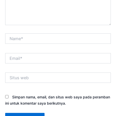
Name*
Email*
Situs
web
Simpan nama, email, dan situs web saya pada peramban
ini untuk komentar saya berikutnya.