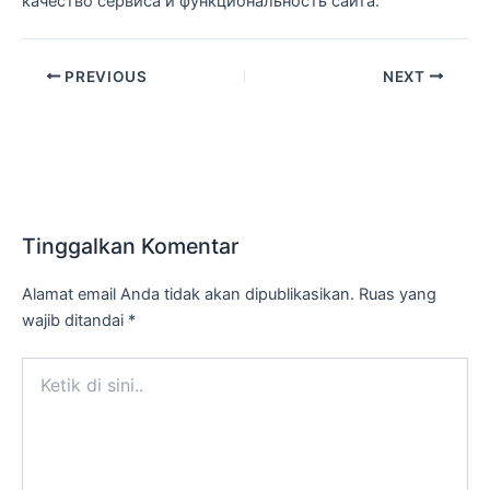
качество сервиса и функциональность сайта.
PREVIOUS
NEXT
Tinggalkan Komentar
Alamat email Anda tidak akan dipublikasikan.
Ruas yang
wajib ditandai
*
Ketik
di
sini..